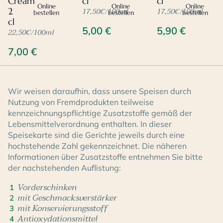
Cream
cl
cl
Online
Online
Online
17,50€/100ml
17,50€/100ml
2
bestellen
bestellen
bestellen
cl
5,00
€
5,90
€
22,50€/100ml
7,00
€
Wir weisen daraufhin, dass unsere Speisen durch
Nutzung von Fremdprodukten teilweise
kennzeichnungspflichtige Zusatzstoffe gemäß der
Lebensmittelverordnung enthalten. In dieser
Speisekarte sind die Gerichte jeweils durch eine
hochstehende Zahl gekennzeichnet. Die näheren
Informationen über Zusatzstoffe entnehmen Sie bitte
der nachstehenden Auflistung:
Vorderschinken
1
mit Geschmacksverstärker
2
mit Konservierungsstoff
3
Antioxydationsmittel
4