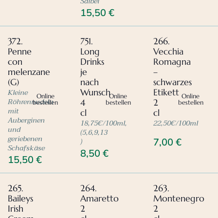
Salbei
15,50
€
372.
751.
266.
Penne
Long
Vecchia
con
Drinks
Romagna
melenzane
je
–
(G)
nach
schwarzes
Kleine
Wunsch
Etikett
Online
Online
Online
Röhrennudeln
4
2
bestellen
bestellen
bestellen
mit
cl
cl
Auberginen
18,75€/100ml,
22,50€/100ml
und
(5,6,9,13
geriebenen
)
7,00
€
Schafskäse
8,50
€
15,50
€
265.
264.
263.
Baileys
Amaretto
Montenegro
Irish
2
2