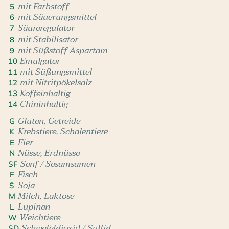
mit Farbstoff
5
mit Säuerungsmittel
6
Säureregulator
7
mit Stabilisator
8
mit Süßstoff Aspartam
9
Emulgator
10
mit Süßungsmittel
11
mit Nitritpökelsalz
12
Koffeinhaltig
13
Chininhaltig
14
Gluten, Getreide
G
Krebstiere, Schalentiere
K
Eier
E
Nüsse, Erdnüsse
N
Senf / Sesamsamen
SF
Fisch
F
Soja
S
Milch, Laktose
M
Lupinen
L
Weichtiere
W
Schwefeldioxid / Sulfid
SD