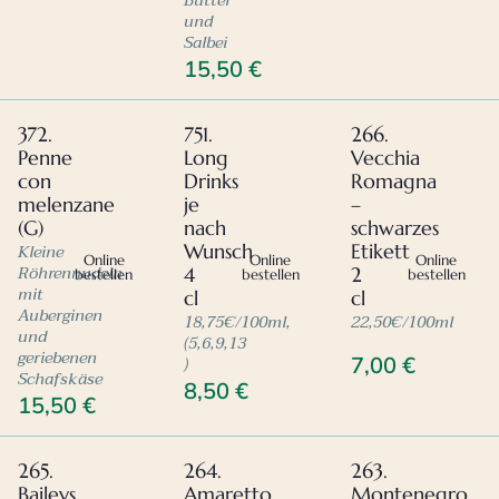
Butter
und
Salbei
15,50
€
372.
751.
266.
Penne
Long
Vecchia
con
Drinks
Romagna
melenzane
je
–
(G)
nach
schwarzes
Kleine
Wunsch
Etikett
Online
Online
Online
Röhrennudeln
4
2
bestellen
bestellen
bestellen
mit
cl
cl
Auberginen
18,75€/100ml,
22,50€/100ml
und
(5,6,9,13
geriebenen
)
7,00
€
Schafskäse
8,50
€
15,50
€
265.
264.
263.
Baileys
Amaretto
Montenegro