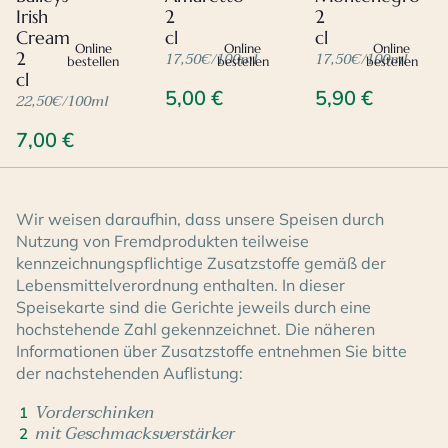
Irish
2
2
Cream
cl
cl
Online
Online
Online
17,50€/100ml
17,50€/100ml
2
bestellen
bestellen
bestellen
cl
5,00
€
5,90
€
22,50€/100ml
7,00
€
Wir weisen daraufhin, dass unsere Speisen durch
Nutzung von Fremdprodukten teilweise
kennzeichnungspflichtige Zusatzstoffe gemäß der
Lebensmittelverordnung enthalten. In dieser
Speisekarte sind die Gerichte jeweils durch eine
hochstehende Zahl gekennzeichnet. Die näheren
Informationen über Zusatzstoffe entnehmen Sie bitte
der nachstehenden Auflistung:
Vorderschinken
1
mit Geschmacksverstärker
2