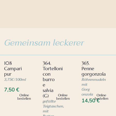
Gemeinsam leckerer
108
364.
365.
Campari
Tortelloni
Penne
pur
con
gorgonzola
3,75€/100ml
Röhrennudeln
burro
mit
e
Gorg
7,50
€
salvia
onzola
(G)
Online
Online
Online
bestellen
bestellen
bestellen
14,50
€
gefüllte
Teigtaschen,
mit