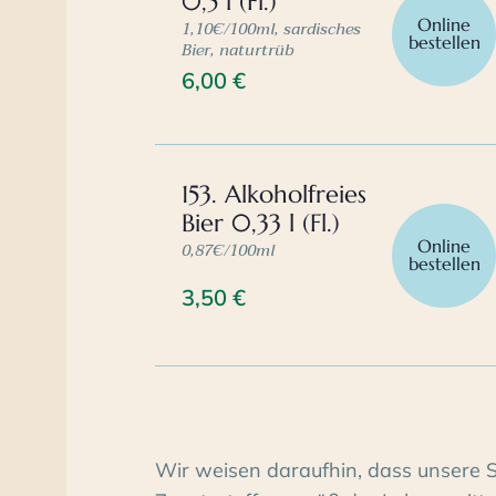
0,5 l (Fl.)
Online
1,10€/100ml, sardisches
bestellen
Bier, naturtrüb
6,00
€
153. Alkoholfreies
Bier 0,33 l (Fl.)
Online
0,87€/100ml
bestellen
3,50
€
Wir weisen daraufhin, dass unsere 