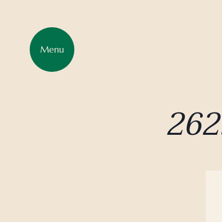
Menu
262