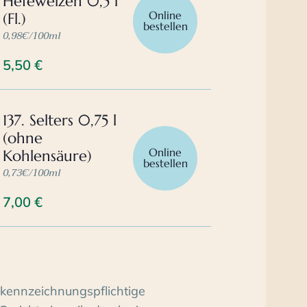
Hefeweizen 0,5 l
Online
(Fl.)
bestellen
0,98€/100ml
5,50
€
137. Selters 0,75 l
(ohne
Online
Kohlensäure)
bestellen
0,73€/100ml
7,00
€
kennzeichnungspflichtige