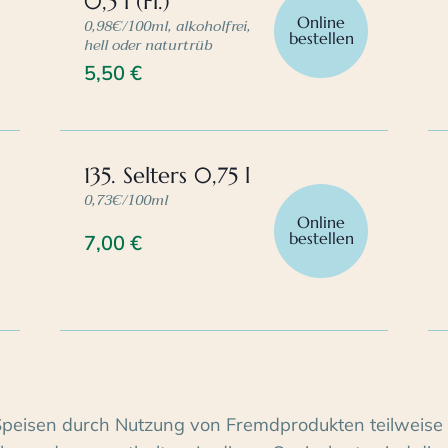
0,5 l (Fl.)
Online
0,98€/100ml, alkoholfrei,
bestellen
hell oder naturtrüb
5,50
€
135. Selters 0,75 l
0,73€/100ml
Online
bestellen
7,00
€
Speisen durch Nutzung von Fremdprodukten teilweise 