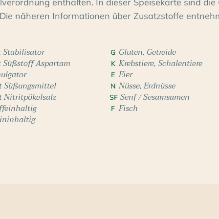
erordnung enthalten. In dieser Speisekarte sind die 
Die näheren Informationen über Zusatzstoffe entneh
 Stabilisator
Gluten, Getreide
G
t Süßstoff Aspartam
Krebstiere, Schalentiere
K
ulgator
Eier
E
t Süßungsmittel
Nüsse, Erdnüsse
N
t Nitritpökelsalz
Senf / Sesamsamen
SF
ffeinhaltig
Fisch
F
ininhaltig