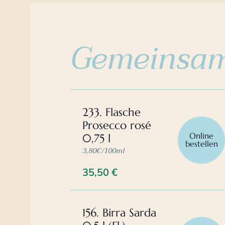
Gemeinsam
233. Flasche
Prosecco rosé
Online
0,75 l
bestellen
3,80€/100ml
35,50
€
156. Birra Sarda