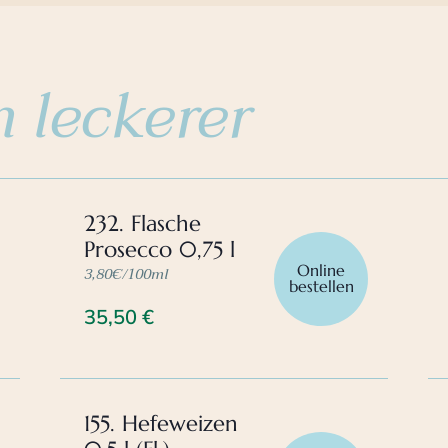
 leckerer
232. Flasche
Prosecco 0,75 l
Online
3,80€/100ml
bestellen
35,50
€
155. Hefeweizen