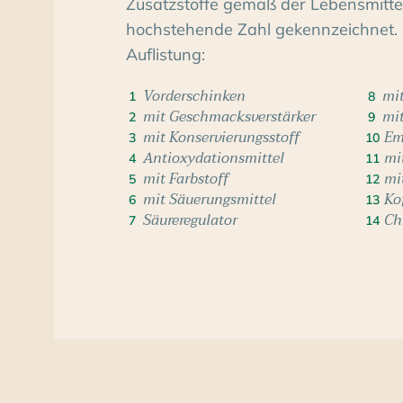
Zusatzstoffe gemäß der Lebensmittelv
hochstehende Zahl gekennzeichnet. 
Auflistung:
Vorderschinken
mit
1
8
mit Geschmacksverstärker
mi
2
9
mit Konservierungsstoff
Em
3
10
Antioxydationsmittel
mi
4
11
mit Farbstoff
mi
5
12
mit Säuerungsmittel
Ko
6
13
Säureregulator
Ch
7
14