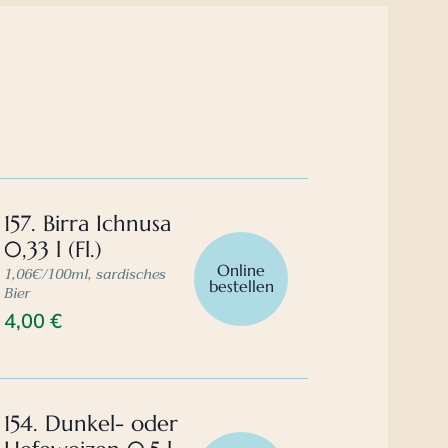
157. Birra Ichnusa
0,33 l (Fl.)
Online
1,06€/100ml, sardisches
bestellen
Bier
4,00
€
154. Dunkel- oder