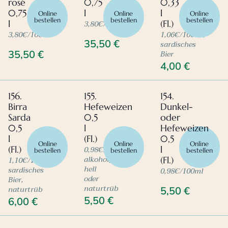
rosé
0,75
0,33
0,75
l
l
Online
Online
Online
bestellen
bestellen
bestellen
3,80€/100ml
l
(Fl.)
3,80€/100ml
1,06€/100ml,
35,50
€
sardisches
Bier
35,50
€
4,00
€
156.
155.
154.
Birra
Hefeweizen
Dunkel-
Sarda
0,5
oder
0,5
l
Hefeweizen
l
(Fl.)
0,5
Online
Online
Online
0,98€/100ml,
(Fl.)
l
bestellen
bestellen
bestellen
alkoholfrei,
1,10€/100ml,
(Fl.)
hell
sardisches
0,98€/100ml
oder
Bier,
naturtrüb
naturtrüb
5,50
€
5,50
€
6,00
€