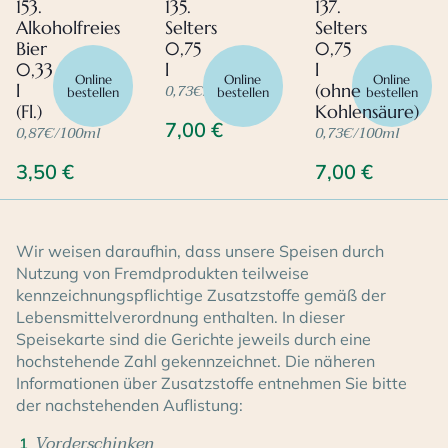
153.
135.
137.
Alkoholfreies
Selters
Selters
Bier
0,75
0,75
0,33
l
l
Online
Online
Online
0,73€/100ml
l
(ohne
bestellen
bestellen
bestellen
(Fl.)
Kohlensäure)
7,00
€
0,87€/100ml
0,73€/100ml
3,50
€
7,00
€
Wir weisen daraufhin, dass unsere Speisen durch
Nutzung von Fremdprodukten teilweise
kennzeichnungspflichtige Zusatzstoffe gemäß der
Lebensmittelverordnung enthalten. In dieser
Speisekarte sind die Gerichte jeweils durch eine
hochstehende Zahl gekennzeichnet. Die näheren
Informationen über Zusatzstoffe entnehmen Sie bitte
der nachstehenden Auflistung:
Vorderschinken
1