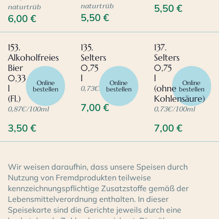
naturtrüb
naturtrüb
5,50
€
5,50
€
6,00
€
153.
135.
137.
Alkoholfreies
Selters
Selters
Bier
0,75
0,75
0,33
l
l
Online
Online
Online
0,73€/100ml
l
(ohne
bestellen
bestellen
bestellen
(Fl.)
Kohlensäure)
7,00
€
0,87€/100ml
0,73€/100ml
3,50
€
7,00
€
Wir weisen daraufhin, dass unsere Speisen durch
Nutzung von Fremdprodukten teilweise
kennzeichnungspflichtige Zusatzstoffe gemäß der
Lebensmittelverordnung enthalten. In dieser
Speisekarte sind die Gerichte jeweils durch eine