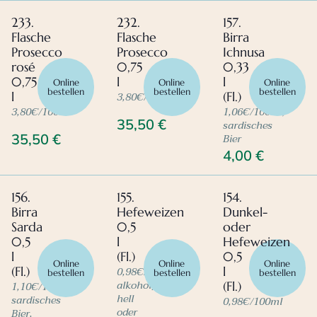
233.
232.
157.
Flasche
Flasche
Birra
Prosecco
Prosecco
Ichnusa
rosé
0,75
0,33
0,75
l
l
Online
Online
Online
bestellen
bestellen
bestellen
3,80€/100ml
l
(Fl.)
3,80€/100ml
1,06€/100ml,
35,50
€
sardisches
Bier
35,50
€
4,00
€
156.
155.
154.
Birra
Hefeweizen
Dunkel-
Sarda
0,5
oder
0,5
l
Hefeweizen
l
(Fl.)
0,5
Online
Online
Online
0,98€/100ml,
(Fl.)
l
bestellen
bestellen
bestellen
alkoholfrei,
1,10€/100ml,
(Fl.)
hell
sardisches
0,98€/100ml
oder
Bier,