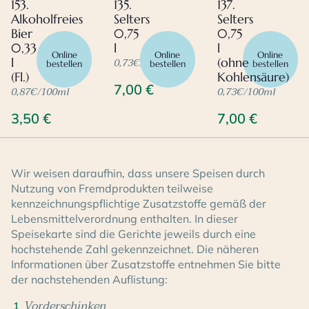
153.
135.
137.
Alkoholfreies
Selters
Selters
Bier
0,75
0,75
0,33
l
l
Online
Online
Online
0,73€/100ml
l
(ohne
bestellen
bestellen
bestellen
(Fl.)
Kohlensäure)
7,00
€
0,87€/100ml
0,73€/100ml
3,50
€
7,00
€
Wir weisen daraufhin, dass unsere Speisen durch
Nutzung von Fremdprodukten teilweise
kennzeichnungspflichtige Zusatzstoffe gemäß der
Lebensmittelverordnung enthalten. In dieser
Speisekarte sind die Gerichte jeweils durch eine
hochstehende Zahl gekennzeichnet. Die näheren
Informationen über Zusatzstoffe entnehmen Sie bitte
der nachstehenden Auflistung:
Vorderschinken
1