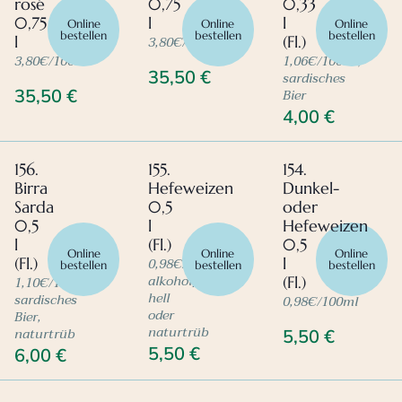
rosé
0,75
0,33
0,75
l
l
Online
Online
Online
bestellen
bestellen
bestellen
3,80€/100ml
l
(Fl.)
3,80€/100ml
1,06€/100ml,
35,50
€
sardisches
Bier
35,50
€
4,00
€
156.
155.
154.
Birra
Hefeweizen
Dunkel-
Sarda
0,5
oder
0,5
l
Hefeweizen
l
(Fl.)
0,5
Online
Online
Online
0,98€/100ml,
(Fl.)
l
bestellen
bestellen
bestellen
alkoholfrei,
1,10€/100ml,
(Fl.)
hell
sardisches
0,98€/100ml
oder
Bier,
naturtrüb
naturtrüb
5,50
€
5,50
€
6,00
€