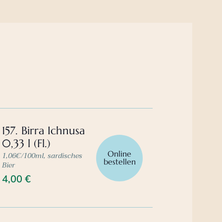
157. Birra Ichnusa
0,33 l (Fl.)
Online
1,06€/100ml, sardisches
bestellen
Bier
4,00
€