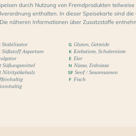
Speisen durch Nutzung von Fremdprodukten teilweise 
erordnung enthalten. In dieser Speisekarte sind die 
Die näheren Informationen über Zusatzstoffe entneh
 Stabilisator
Gluten, Getreide
G
t Süßstoff Aspartam
Krebstiere, Schalentiere
K
ulgator
Eier
E
t Süßungsmittel
Nüsse, Erdnüsse
N
t Nitritpökelsalz
Senf / Sesamsamen
SF
ffeinhaltig
Fisch
F
ininhaltig