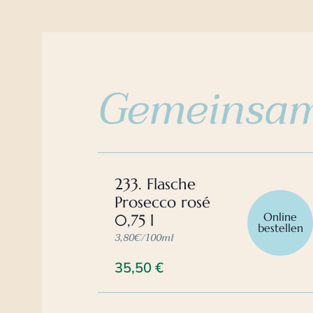
Gemeinsam
233. Flasche
Prosecco rosé
Online
0,75 l
bestellen
3,80€/100ml
35,50
€