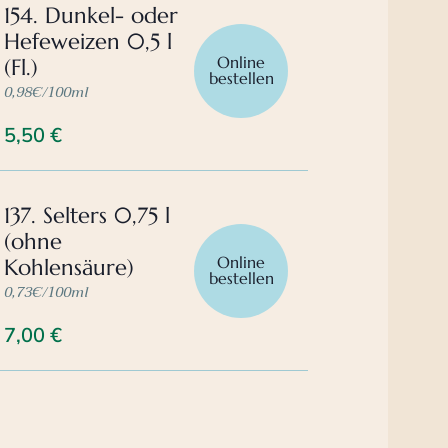
154. Dunkel- oder
Hefeweizen 0,5 l
Online
(Fl.)
bestellen
0,98€/100ml
5,50
€
137. Selters 0,75 l
(ohne
Online
Kohlensäure)
bestellen
0,73€/100ml
7,00
€