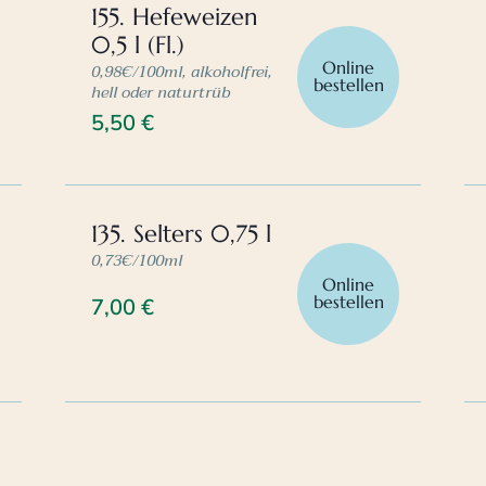
155. Hefeweizen
0,5 l (Fl.)
Online
0,98€/100ml, alkoholfrei,
bestellen
hell oder naturtrüb
5,50
€
135. Selters 0,75 l
0,73€/100ml
Online
bestellen
7,00
€