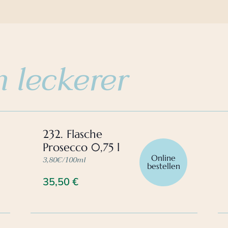
 leckerer
232. Flasche
Prosecco 0,75 l
Online
3,80€/100ml
bestellen
35,50
€