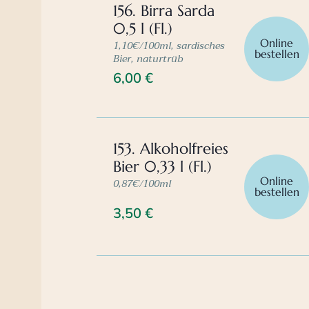
156. Birra Sarda
0,5 l (Fl.)
Online
1,10€/100ml, sardisches
bestellen
Bier, naturtrüb
6,00
€
153. Alkoholfreies
Bier 0,33 l (Fl.)
Online
0,87€/100ml
bestellen
3,50
€