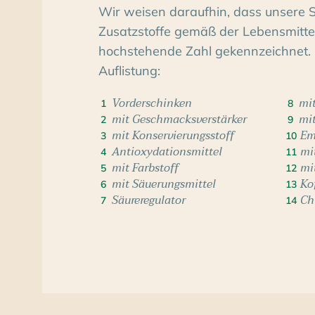
Wir weisen daraufhin, dass unsere 
Zusatzstoffe gemäß der Lebensmittelv
hochstehende Zahl gekennzeichnet. 
Auflistung:
Vorderschinken
mit
1
8
mit Geschmacksverstärker
mi
2
9
mit Konservierungsstoff
Em
3
10
Antioxydationsmittel
mi
4
11
mit Farbstoff
mi
5
12
mit Säuerungsmittel
Ko
6
13
Säureregulator
Ch
7
14