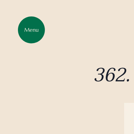
Menu
362.