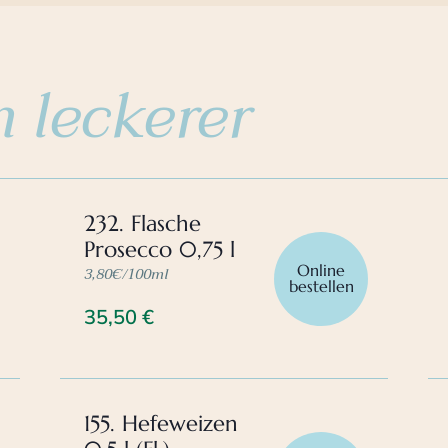
 leckerer
232. Flasche
Prosecco 0,75 l
Online
3,80€/100ml
bestellen
35,50
€
155. Hefeweizen