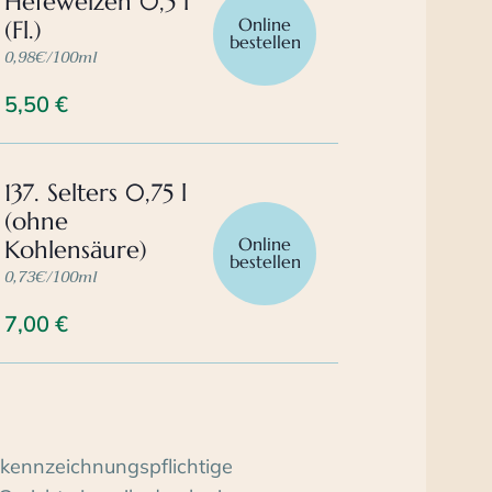
Hefeweizen 0,5 l
Online
(Fl.)
bestellen
0,98€/100ml
5,50
€
137. Selters 0,75 l
(ohne
Online
Kohlensäure)
bestellen
0,73€/100ml
7,00
€
kennzeichnungspflichtige