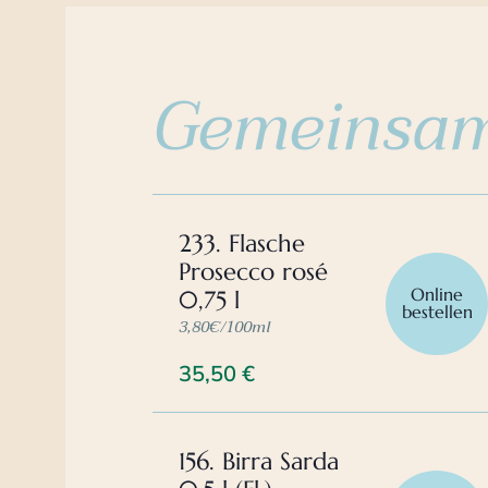
Gemeinsam
233. Flasche
Prosecco rosé
Online
0,75 l
bestellen
3,80€/100ml
35,50
€
156. Birra Sarda