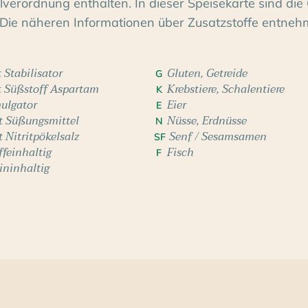
erordnung enthalten. In dieser Speisekarte sind die 
Die näheren Informationen über Zusatzstoffe entneh
 Stabilisator
Gluten, Getreide
G
t Süßstoff Aspartam
Krebstiere, Schalentiere
K
ulgator
Eier
E
t Süßungsmittel
Nüsse, Erdnüsse
N
t Nitritpökelsalz
Senf / Sesamsamen
SF
ffeinhaltig
Fisch
F
ininhaltig