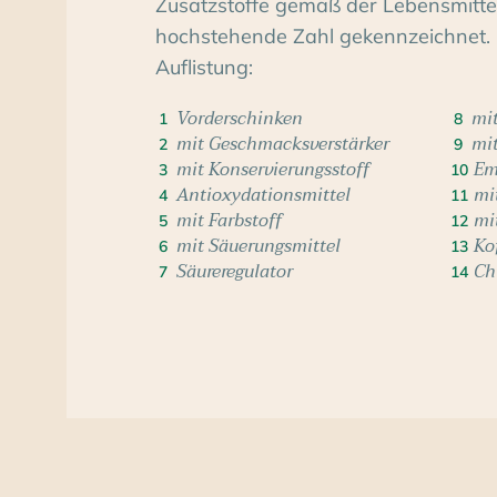
Zusatzstoffe gemäß der Lebensmittelv
hochstehende Zahl gekennzeichnet. 
Auflistung:
Vorderschinken
mit
1
8
mit Geschmacksverstärker
mi
2
9
mit Konservierungsstoff
Em
3
10
Antioxydationsmittel
mi
4
11
mit Farbstoff
mi
5
12
mit Säuerungsmittel
Ko
6
13
Säureregulator
Ch
7
14