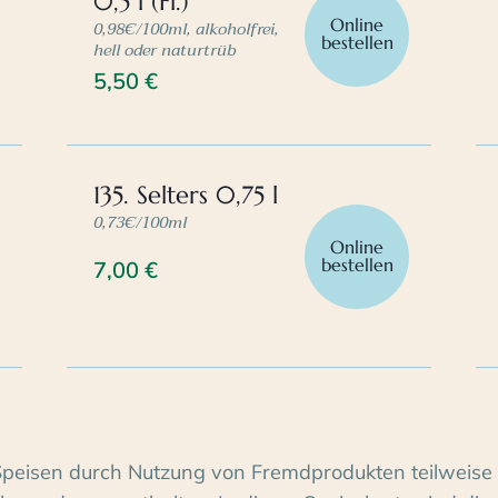
0,5 l (Fl.)
Online
0,98€/100ml, alkoholfrei,
bestellen
hell oder naturtrüb
5,50
€
135. Selters 0,75 l
0,73€/100ml
Online
bestellen
7,00
€
Speisen durch Nutzung von Fremdprodukten teilweise 