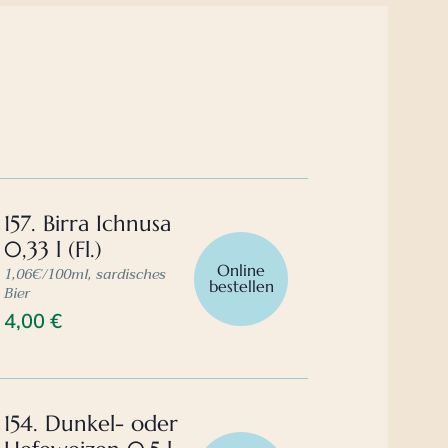
157. Birra Ichnusa
0,33 l (Fl.)
Online
1,06€/100ml, sardisches
bestellen
Bier
4,00
€
154. Dunkel- oder