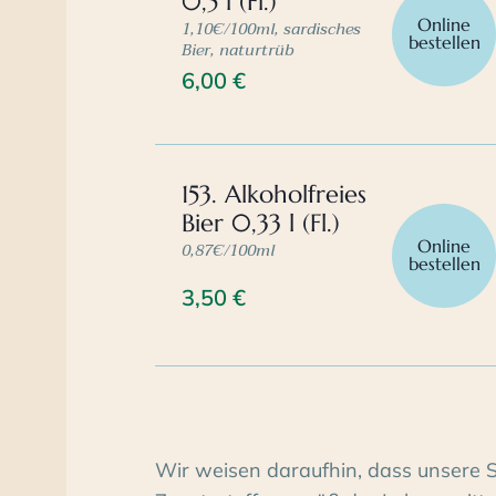
0,5 l (Fl.)
Online
1,10€/100ml, sardisches
bestellen
Bier, naturtrüb
6,00
€
153. Alkoholfreies
Bier 0,33 l (Fl.)
Online
0,87€/100ml
bestellen
3,50
€
Wir weisen daraufhin, dass unsere 