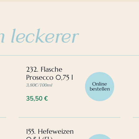
 leckerer
232. Flasche
Prosecco 0,75 l
Online
3,80€/100ml
bestellen
35,50
€
155. Hefeweizen