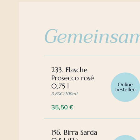
Gemeinsam
233. Flasche
Prosecco rosé
Online
0,75 l
bestellen
3,80€/100ml
35,50
€
156. Birra Sarda