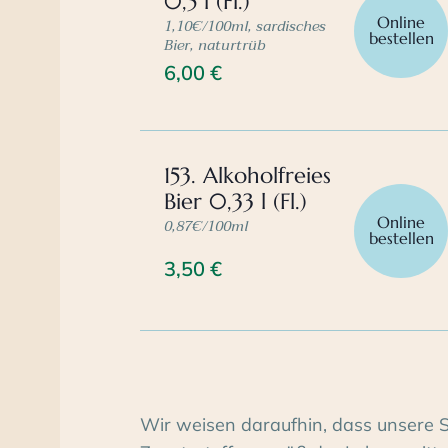
0,5 l (Fl.)
Online
1,10€/100ml, sardisches
bestellen
Bier, naturtrüb
6,00
€
153. Alkoholfreies
Bier 0,33 l (Fl.)
Online
0,87€/100ml
bestellen
3,50
€
Wir weisen daraufhin, dass unsere 