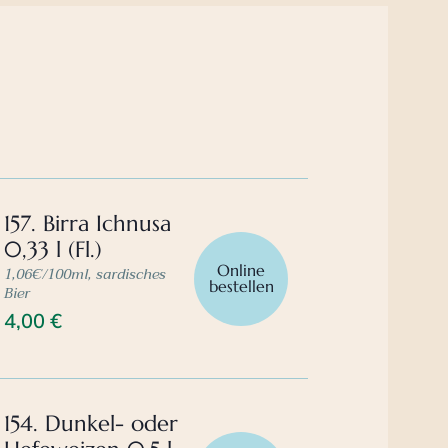
157. Birra Ichnusa
0,33 l (Fl.)
Online
1,06€/100ml, sardisches
bestellen
Bier
4,00
€
154. Dunkel- oder