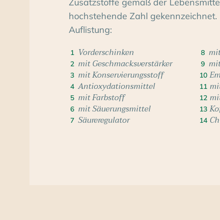
Zusatzstoffe gemäß der Lebensmittelv
hochstehende Zahl gekennzeichnet. 
Auflistung:
Vorderschinken
mit
1
8
mit Geschmacksverstärker
mi
2
9
mit Konservierungsstoff
Em
3
10
Antioxydationsmittel
mi
4
11
mit Farbstoff
mi
5
12
mit Säuerungsmittel
Ko
6
13
Säureregulator
Ch
7
14