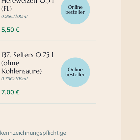
Hefeweizen 0,5 l
Online
(Fl.)
bestellen
0,98€/100ml
5,50
€
137. Selters 0,75 l
(ohne
Online
Kohlensäure)
bestellen
0,73€/100ml
7,00
€
kennzeichnungspflichtige