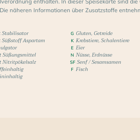
erordnung enthalten. In dieser Speisekarte sind die 
Die näheren Informationen über Zusatzstoffe entneh
 Stabilisator
Gluten, Getreide
G
t Süßstoff Aspartam
Krebstiere, Schalentiere
K
ulgator
Eier
E
t Süßungsmittel
Nüsse, Erdnüsse
N
t Nitritpökelsalz
Senf / Sesamsamen
SF
ffeinhaltig
Fisch
F
ininhaltig