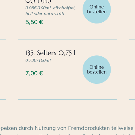
0,5 l (Fl.)
Online
0,98€/100ml, alkoholfrei,
bestellen
hell oder naturtrüb
5,50
€
135. Selters 0,75 l
0,73€/100ml
Online
bestellen
7,00
€
Speisen durch Nutzung von Fremdprodukten teilweise 