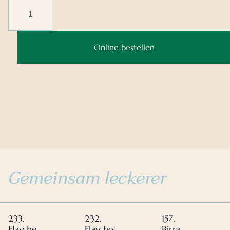
Online bestellen
Gemeinsam leckerer
233.
232.
157.
Flasche
Flasche
Birra