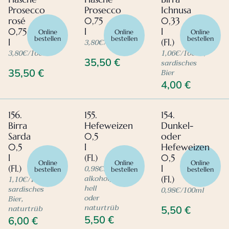
Prosecco
Prosecco
Ichnusa
rosé
0,75
0,33
0,75
l
l
Online
Online
Online
bestellen
bestellen
bestellen
3,80€/100ml
l
(Fl.)
3,80€/100ml
1,06€/100ml,
35,50
€
sardisches
Bier
35,50
€
4,00
€
156.
155.
154.
Birra
Hefeweizen
Dunkel-
Sarda
0,5
oder
0,5
l
Hefeweizen
l
(Fl.)
0,5
Online
Online
Online
0,98€/100ml,
(Fl.)
l
bestellen
bestellen
bestellen
alkoholfrei,
1,10€/100ml,
(Fl.)
hell
sardisches
0,98€/100ml
oder
Bier,
naturtrüb
naturtrüb
5,50
€
5,50
€
6,00
€