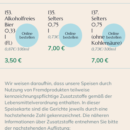
153.
135.
137.
Alkoholfreies
Selters
Selters
Bier
0,75
0,75
0,33
l
l
Online
Online
Online
0,73€/100ml
l
(ohne
bestellen
bestellen
bestellen
(Fl.)
Kohlensäure)
7,00
€
0,87€/100ml
0,73€/100ml
3,50
€
7,00
€
Wir weisen daraufhin, dass unsere Speisen durch
Nutzung von Fremdprodukten teilweise
kennzeichnungspflichtige Zusatzstoffe gemäß der
Lebensmittelverordnung enthalten. In dieser
Speisekarte sind die Gerichte jeweils durch eine
hochstehende Zahl gekennzeichnet. Die näheren
Informationen über Zusatzstoffe entnehmen Sie bitte
der nachstehenden Auflistung: