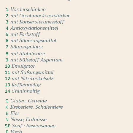
Vorderschinken
1
mit Geschmacksverstärker
2
mit Konservierungsstoff
3
Antioxydationsmittel
4
mit Farbstoff
5
mit Säuerungsmittel
6
Säureregulator
7
mit Stabilisator
8
mit Süßstoff Aspartam
9
Emulgator
10
mit Süßungsmittel
11
mit Nitritpökelsalz
12
Koffeinhaltig
13
Chininhaltig
14
Gluten, Getreide
G
Krebstiere, Schalentiere
K
Eier
E
Nüsse, Erdnüsse
N
Senf / Sesamsamen
SF
Fisch
F