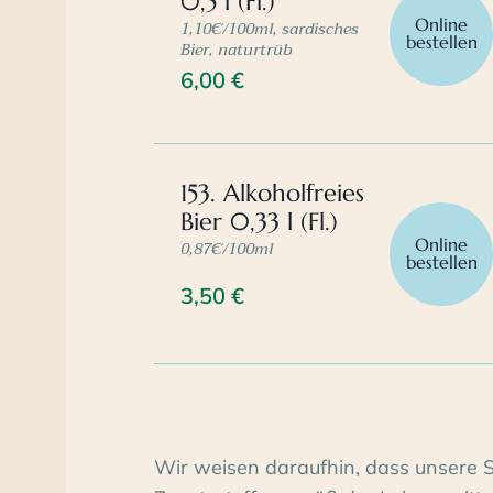
0,5 l (Fl.)
Online
1,10€/100ml, sardisches
bestellen
Bier, naturtrüb
6,00
€
153. Alkoholfreies
Bier 0,33 l (Fl.)
Online
0,87€/100ml
bestellen
3,50
€
Wir weisen daraufhin, dass unsere 