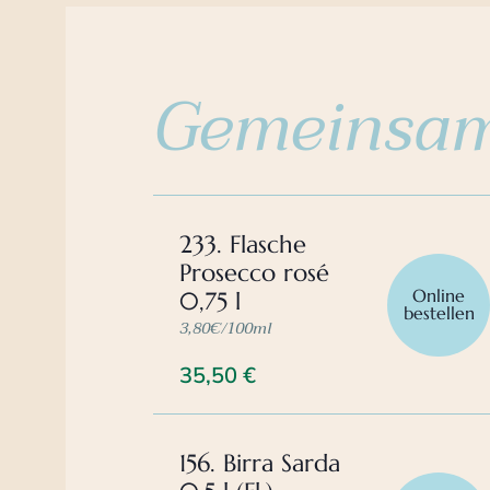
Gemeinsam
233. Flasche
Prosecco rosé
Online
0,75 l
bestellen
3,80€/100ml
35,50
€
156. Birra Sarda