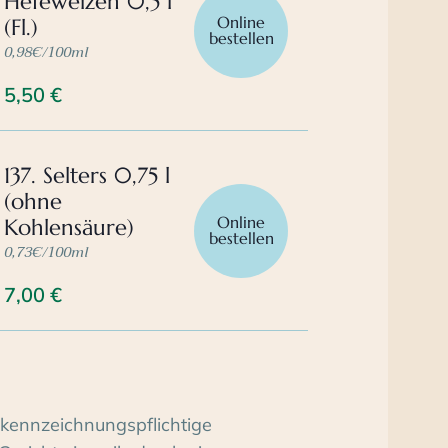
Hefeweizen 0,5 l
Online
(Fl.)
bestellen
0,98€/100ml
5,50
€
137. Selters 0,75 l
(ohne
Online
Kohlensäure)
bestellen
0,73€/100ml
7,00
€
kennzeichnungspflichtige