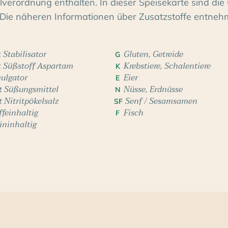
erordnung enthalten. In dieser Speisekarte sind die 
Die näheren Informationen über Zusatzstoffe entneh
 Stabilisator
Gluten, Getreide
G
t Süßstoff Aspartam
Krebstiere, Schalentiere
K
ulgator
Eier
E
t Süßungsmittel
Nüsse, Erdnüsse
N
t Nitritpökelsalz
Senf / Sesamsamen
SF
ffeinhaltig
Fisch
F
ininhaltig