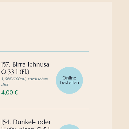
157. Birra Ichnusa
0,33 l (Fl.)
Online
1,06€/100ml, sardisches
bestellen
Bier
4,00
€
154. Dunkel- oder