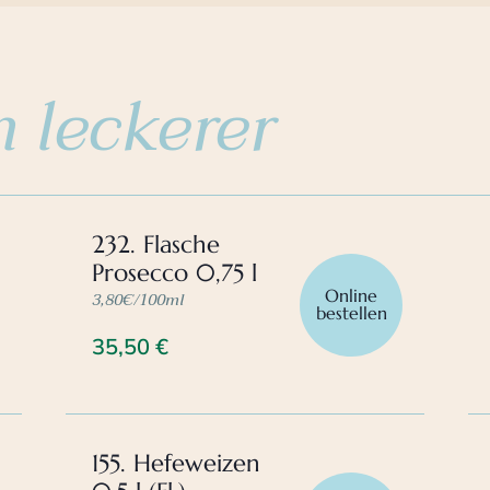
 leckerer
232. Flasche
Prosecco 0,75 l
Online
3,80€/100ml
bestellen
35,50
€
155. Hefeweizen