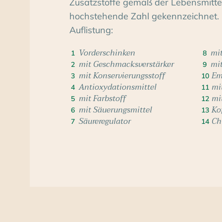
Zusatzstoffe gemäß der Lebensmittelv
hochstehende Zahl gekennzeichnet. 
Auflistung:
Vorderschinken
mit
1
8
mit Geschmacksverstärker
mi
2
9
mit Konservierungsstoff
Em
3
10
Antioxydationsmittel
mi
4
11
mit Farbstoff
mi
5
12
mit Säuerungsmittel
Ko
6
13
Säureregulator
Ch
7
14