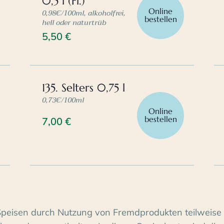
0,5 l (Fl.)
Online
0,98€/100ml, alkoholfrei,
bestellen
hell oder naturtrüb
5,50
€
135. Selters 0,75 l
0,73€/100ml
Online
bestellen
7,00
€
Speisen durch Nutzung von Fremdprodukten teilweise 