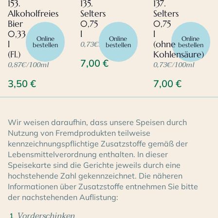
153.
135.
137.
Alkoholfreies
Selters
Selters
Bier
0,75
0,75
0,33
l
l
Online
Online
Online
0,73€/100ml
l
(ohne
bestellen
bestellen
bestellen
(Fl.)
Kohlensäure)
7,00
€
0,87€/100ml
0,73€/100ml
3,50
€
7,00
€
Wir weisen daraufhin, dass unsere Speisen durch
Nutzung von Fremdprodukten teilweise
kennzeichnungspflichtige Zusatzstoffe gemäß der
Lebensmittelverordnung enthalten. In dieser
Speisekarte sind die Gerichte jeweils durch eine
hochstehende Zahl gekennzeichnet. Die näheren
Informationen über Zusatzstoffe entnehmen Sie bitte
der nachstehenden Auflistung:
Vorderschinken
1