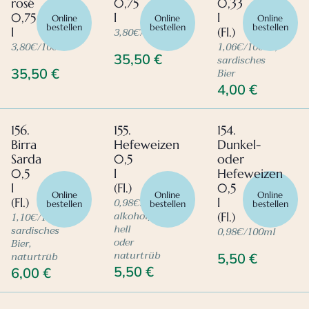
rosé
0,75
0,33
0,75
l
l
Online
Online
Online
bestellen
bestellen
bestellen
3,80€/100ml
l
(Fl.)
3,80€/100ml
1,06€/100ml,
35,50
€
sardisches
Bier
35,50
€
4,00
€
156.
155.
154.
Birra
Hefeweizen
Dunkel-
Sarda
0,5
oder
0,5
l
Hefeweizen
l
(Fl.)
0,5
Online
Online
Online
0,98€/100ml,
(Fl.)
l
bestellen
bestellen
bestellen
alkoholfrei,
1,10€/100ml,
(Fl.)
hell
sardisches
0,98€/100ml
oder
Bier,
naturtrüb
naturtrüb
5,50
€
5,50
€
6,00
€