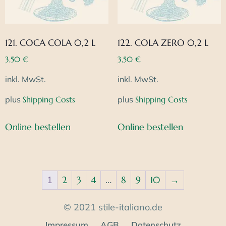
121. COCA COLA 0,2 L
122. COLA ZERO 0,2 L
3,50
€
3,50
€
inkl. MwSt.
inkl. MwSt.
plus
Shipping Costs
plus
Shipping Costs
Online bestellen
Online bestellen
1
2
3
4
…
8
9
10
→
© 2021 stile-italiano.de
Impressum
AGB
Datenschutz